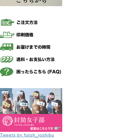
Tweets by futoh_joshibu