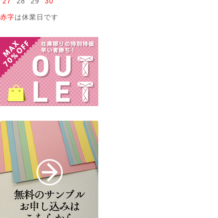
27
28
29
30
赤字
は休業日です