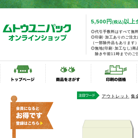
5,500円
以上
(税込)
◎代引手数料はすべて無
◎印刷･加工ありのご注文
（一部除外品もあります
◎無地(印刷･加工なし)
除き午前11時までのご
アウトレット
集