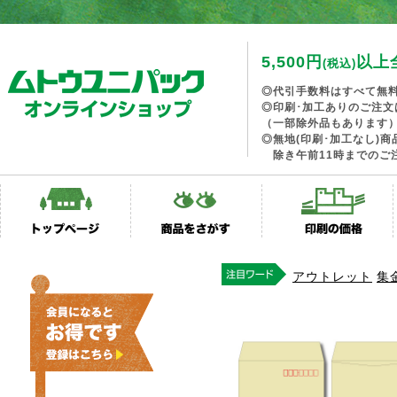
5,500円
以上
(税込)
◎代引手数料はすべて無
◎印刷･加工ありのご注文
（一部除外品もあります
◎無地(印刷･加工なし)
除き午前11時までのご
アウトレット
集