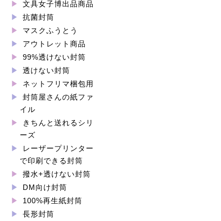
文具女子博出品商品
抗菌封筒
マスクふうとう
アウトレット商品
99%透けない封筒
透けない封筒
ネットフリマ梱包用
封筒屋さんの紙ファ
イル
きちんと送れるシリ
ーズ
レーザープリンター
で印刷できる封筒
撥水+透けない封筒
DM向け封筒
100%再生紙封筒
長形封筒