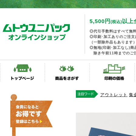
5,500円
以上
(税込)
◎代引手数料はすべて無
◎印刷･加工ありのご注文
（一部除外品もあります
◎無地(印刷･加工なし)
除き午前11時までのご
アウトレット
集