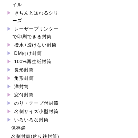
イル
きちんと送れるシリ
ーズ
レーザープリンター
で印刷できる封筒
撥水+透けない封筒
DM向け封筒
100%再生紙封筒
長形封筒
角形封筒
洋封筒
窓付封筒
のり・テープ付封筒
名刺サイズ小型封筒
いろいろな封筒
保存袋
名刺封筒(釣り銭封筒)