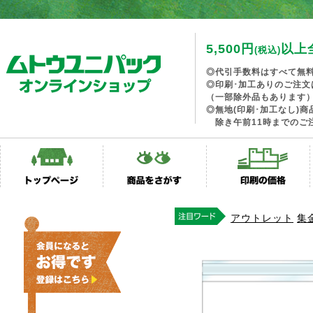
5,500円
以上
(税込)
◎代引手数料はすべて無
◎印刷･加工ありのご注文
（一部除外品もあります
◎無地(印刷･加工なし)
除き午前11時までのご
アウトレット
集