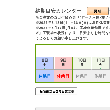
納期目安カレンダー
※ご注文の当日付締め切り(データ入稿･校了
※2026年8月8日(土)～16日(日)は夏期
※2026年8月17日(月)は、工場非稼働日
※加工現場の状況により、目安よりお時間を
うよろしくお願い申し上げます。
土
日
月
火
▼
▼
▼
▼
休業日
休業日
休業日
休業日