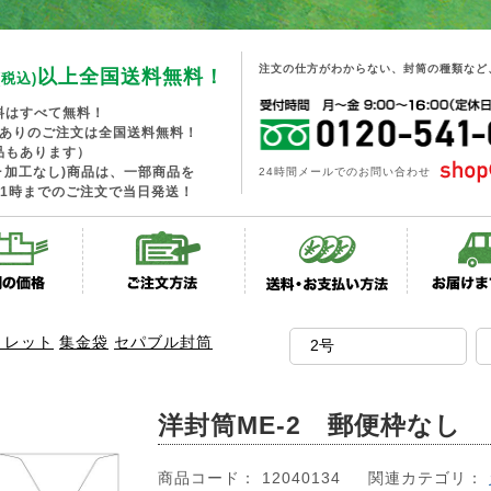
注文の仕方がわからない、封筒の種類など
以上全国送料無料！
(税込)
料はすべて無料！
工ありのご注文は全国送料無料！
品もあります）
･加工なし)商品は、一部商品を
24時間メールでのお問い合わせ
1時までのご注文で当日発送！
トレット
集金袋
セパブル封筒
洋封筒ME-2 郵便枠なし
商品コード： 12040134
関連カテゴリ：