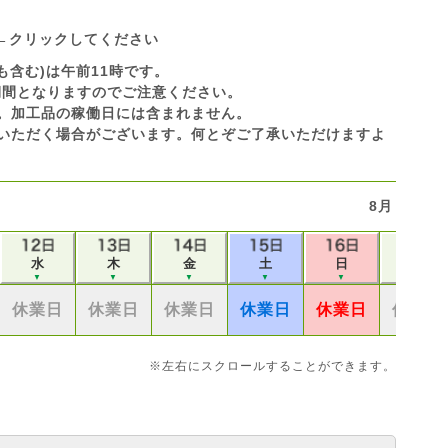
←クリックしてください
も含む)は午前11時です。
休業期間となりますのでご注意ください。
です。加工品の稼働日には含まれません。
いただく場合がございます。何とぞご了承いただけますよ
8月
水
木
金
土
日
月
▼
▼
▼
▼
▼
▼
休業日
休業日
休業日
休業日
休業日
休業日
※左右にスクロールすることができます。