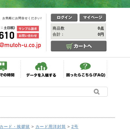
、お気軽にお問合せください!
商品数
0点
合計：
0円
カード・挨拶状
>
カード用洋封筒
>
2号