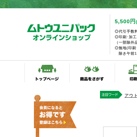
5,500円
◎代引手数
◎印刷･加
（一部除外
◎無地(印刷
除き午前1
アウ