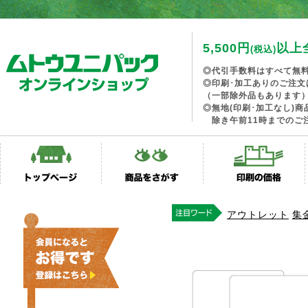
5,500円
以上
(税込)
◎代引手数料はすべて無
◎印刷･加工ありのご注文
（一部除外品もあります
◎無地(印刷･加工なし)
除き午前11時までのご
アウトレット
集