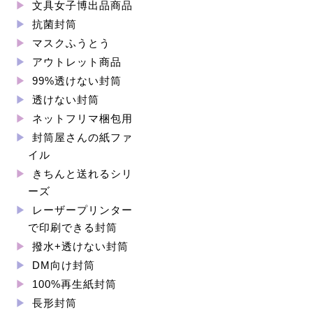
文具女子博出品商品
抗菌封筒
マスクふうとう
アウトレット商品
99%透けない封筒
透けない封筒
ネットフリマ梱包用
封筒屋さんの紙ファ
イル
きちんと送れるシリ
ーズ
レーザープリンター
で印刷できる封筒
撥水+透けない封筒
DM向け封筒
100%再生紙封筒
長形封筒