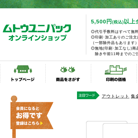
5,500円
以上
(税込)
◎代引手数料はすべて無
◎印刷･加工ありのご注文
（一部除外品もあります
◎無地(印刷･加工なし)
除き午前11時までのご
アウトレット
集