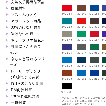
文具女子博出品商品
抗菌封筒
MC-156
MC-308
MC-184
MC
マスクふうとう
アウトレット商品
99%透けない封筒
MC-198
MC-332
MC-218
MC
透けない封筒
ネットフリマ梱包用
MC-543
MC-197
MC
MC-215
封筒屋さんの紙ファ
イル
MC-544
MC-388
MC-256
MC
きちんと送れるシリ
ーズ
MC-183
MC-435
MC-514
MC
レーザープリンター
で印刷できる封筒
MC-222
MC-303
MC-221
MC
撥水+透けない封筒
DM向け封筒
スミ（黒）
100%再生紙封筒
※お使いのモニターにより色の見え方
なります。また実際に封筒に印刷する
長形封筒
味が変わる場合がございます。