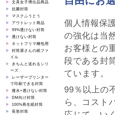
自由にお
文具女子博出品商品
抗菌封筒
マスクふうとう
個人情報保
アウトレット商品
99%透けない封筒
の強化は当
透けない封筒
ネットフリマ梱包用
お客様との
封筒屋さんの紙ファ
イル
段である封
きちんと送れるシリ
ーズ
ています。
レーザープリンター
で印刷できる封筒
99％以上
撥水+透けない封筒
DM向け封筒
ら、コスト
100%再生紙封筒
長形封筒
応じて、い