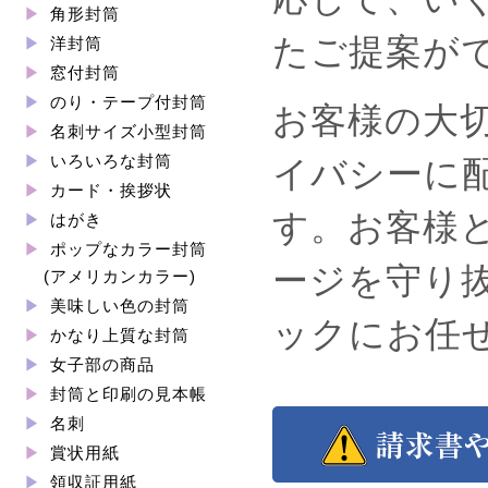
角形封筒
たご提案が
洋封筒
窓付封筒
のり・テープ付封筒
お客様の大
名刺サイズ小型封筒
いろいろな封筒
イバシーに
カード・挨拶状
す。お客様
はがき
ポップなカラー封筒
ージを守り
(アメリカンカラー)
美味しい色の封筒
ックにお任
かなり上質な封筒
女子部の商品
封筒と印刷の見本帳
名刺
賞状用紙
領収証用紙