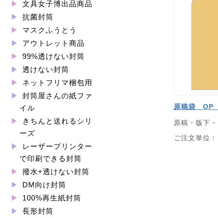
文具女子博出品商品
抗菌封筒
マスクふうとう
アウトレット商品
99%透けない封筒
透けない封筒
ネットフリマ梱包用
封筒屋さんの紙ファ
原稿袋 OP 
イル
きちんと送れるシリ
原稿・版下・
ーズ
ご注文単位：1
レーザープリンター
で印刷できる封筒
撥水+透けない封筒
DM向け封筒
100%再生紙封筒
長形封筒