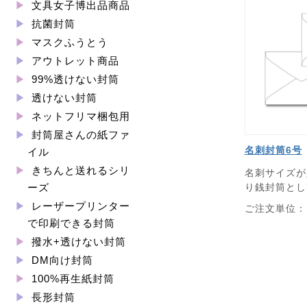
文具女子博出品商品
抗菌封筒
マスクふうとう
アウトレット商品
99%透けない封筒
透けない封筒
ネットフリマ梱包用
封筒屋さんの紙ファ
名刺封筒6号
イル
きちんと送れるシリ
名刺サイズが
り銭封筒とし
ーズ
レーザープリンター
ご注文単位：1
で印刷できる封筒
撥水+透けない封筒
DM向け封筒
100%再生紙封筒
長形封筒