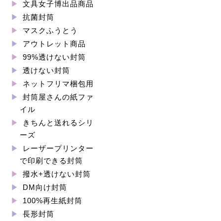
文具女子博出品商品
抗菌封筒
マスクふうとう
アウトレット商品
99%透けない封筒
透けない封筒
ネットフリマ梱包用
封筒屋さんの紙ファ
イル
きちんと送れるシリ
ーズ
レーザープリンター
で印刷できる封筒
撥水+透けない封筒
DM向け封筒
100%再生紙封筒
長形封筒