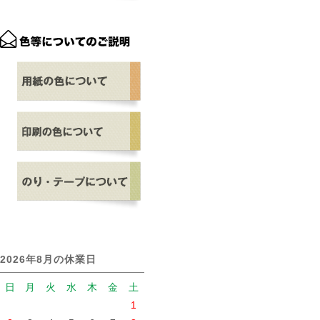
2026年8月の休業日
日
月
火
水
木
金
土
1