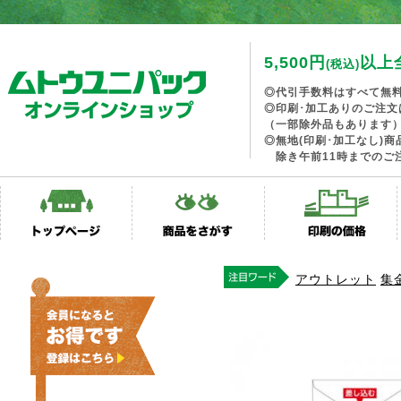
5,500円
以上
(税込)
◎代引手数料はすべて無
◎印刷･加工ありのご注文
（一部除外品もあります
◎無地(印刷･加工なし)
除き午前11時までのご
アウトレット
集