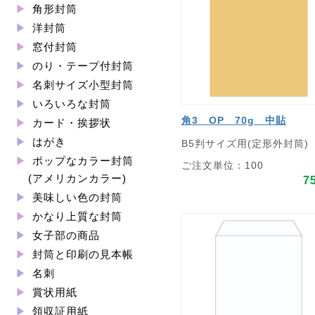
角形封筒
洋封筒
窓付封筒
のり・テープ付封筒
名刺サイズ小型封筒
いろいろな封筒
角3 OP 70g 中貼
カード・挨拶状
はがき
B5判サイズ用(定形外封筒)
ポップなカラー封筒
ご注文単位：100
(アメリカンカラー)
7
美味しい色の封筒
かなり上質な封筒
女子部の商品
封筒と印刷の見本帳
名刺
賞状用紙
領収証用紙