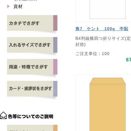
資材
角7 ケント 100g 中貼
B4判縦横四つ折りサイズ(
封筒)
ご注文単位：100
6