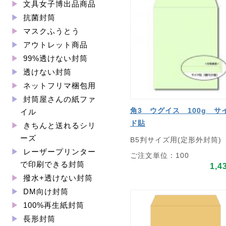
文具女子博出品商品
抗菌封筒
マスクふうとう
アウトレット商品
99%透けない封筒
透けない封筒
ネットフリマ梱包用
封筒屋さんの紙ファ
角3 ウグイス 100g サ
イル
ド貼
きちんと送れるシリ
ーズ
B5判サイズ用(定形外封筒)
レーザープリンター
ご注文単位：100
で印刷できる封筒
1,4
撥水+透けない封筒
DM向け封筒
100%再生紙封筒
長形封筒