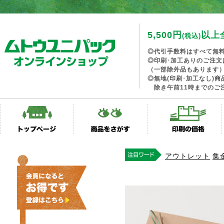
5,500円
以上
(税込)
◎代引手数料はすべて無
◎印刷･加工ありのご注文
（一部除外品もあります
◎無地(印刷･加工なし)
除き午前11時までのご
アウトレット
集