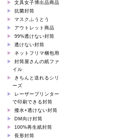
文具女子博出品商品
抗菌封筒
マスクふうとう
アウトレット商品
99%透けない封筒
透けない封筒
ネットフリマ梱包用
封筒屋さんの紙ファ
イル
きちんと送れるシリ
ーズ
レーザープリンター
で印刷できる封筒
撥水+透けない封筒
DM向け封筒
100%再生紙封筒
長形封筒