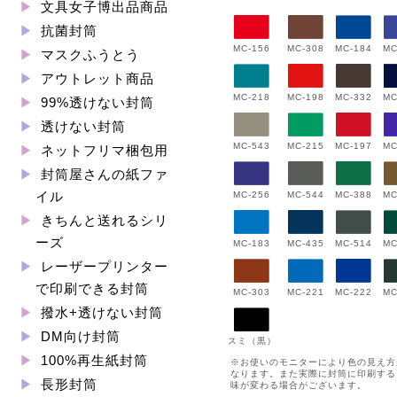
文具女子博出品商品
抗菌封筒
MC-156
MC-308
MC-184
MC
マスクふうとう
アウトレット商品
MC-198
MC-332
MC-218
MC
99%透けない封筒
透けない封筒
MC-543
MC-197
MC
MC-215
ネットフリマ梱包用
封筒屋さんの紙ファ
イル
MC-544
MC-388
MC-256
MC
きちんと送れるシリ
ーズ
MC-183
MC-435
MC-514
MC
レーザープリンター
で印刷できる封筒
MC-222
MC-303
MC-221
MC
撥水+透けない封筒
DM向け封筒
スミ（黒）
100%再生紙封筒
※お使いのモニターにより色の見え方
なります。また実際に封筒に印刷する
長形封筒
味が変わる場合がございます。