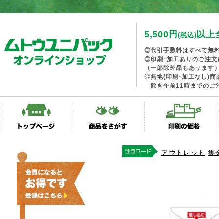
5,500円
以上
(税込)
◎代引手数料はすべて無
◎印刷･加工ありのご注文
（一部除外品もあります
◎無地(印刷･加工なし)
除き午前11時までのご
アウトレット
集