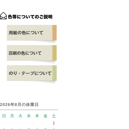
2026年8月の休業日
日
月
火
水
木
金
土
1