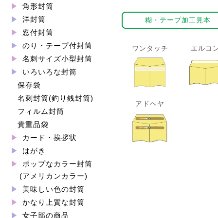
角形封筒
洋封筒
糊・テープ加工見本
窓付封筒
のり・テープ付封筒
ワンタッチ
エルコ
名刺サイズ小型封筒
いろいろな封筒
保存袋
名刺封筒(釣り銭封筒)
アドヘヤ
フィルム封筒
貴重品袋
カード・挨拶状
はがき
ポップなカラー封筒
(アメリカンカラー)
美味しい色の封筒
かなり上質な封筒
女子部の商品