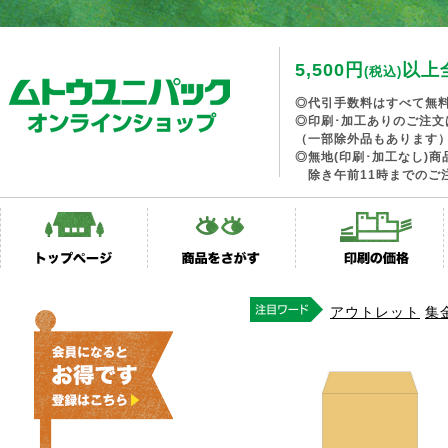
5,500円
以上
(税込)
◎代引手数料はすべて無
◎印刷･加工ありのご注文
（一部除外品もあります
◎無地(印刷･加工なし)
除き午前11時までのご
アウトレット
集