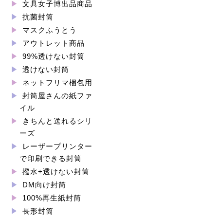
文具女子博出品商品
抗菌封筒
マスクふうとう
アウトレット商品
99%透けない封筒
透けない封筒
ネットフリマ梱包用
封筒屋さんの紙ファ
イル
きちんと送れるシリ
ーズ
レーザープリンター
で印刷できる封筒
撥水+透けない封筒
DM向け封筒
100%再生紙封筒
長形封筒