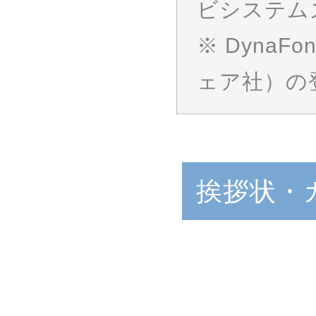
ビシステム
※ DynaFo
ェア社）の
挨拶状・