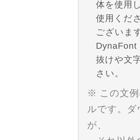
体を使用
使用くだ
ございま
DynaF
抜けや文
さい。
※ この文
ルです。ダ
が、