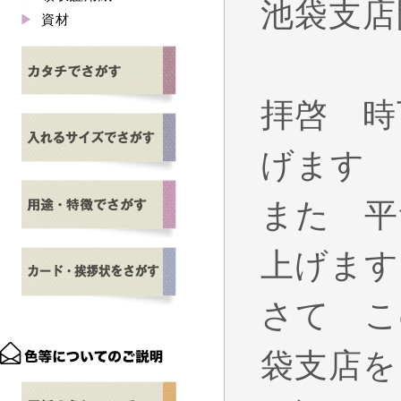
池袋支店
資材
拝啓 時
げます
また 平
上げます
さて こ
袋支店を