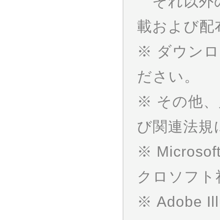
それ以外の
載および配
※ ダウン
ださい。
※ その他
び関連法規
※ Micros
クロソフト
※ Adobe I