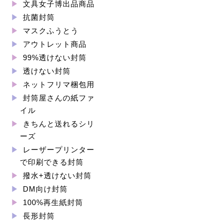
文具女子博出品商品
抗菌封筒
マスクふうとう
アウトレット商品
99%透けない封筒
透けない封筒
ネットフリマ梱包用
封筒屋さんの紙ファ
イル
きちんと送れるシリ
ーズ
レーザープリンター
で印刷できる封筒
撥水+透けない封筒
DM向け封筒
100%再生紙封筒
長形封筒