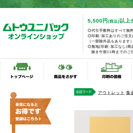
5,500円
以上
(税込)
◎代引手数料はすべて無
◎印刷･加工ありのご注文
（一部除外品もあります
◎無地(印刷･加工なし)
除き午前11時までのご
アウトレット
集