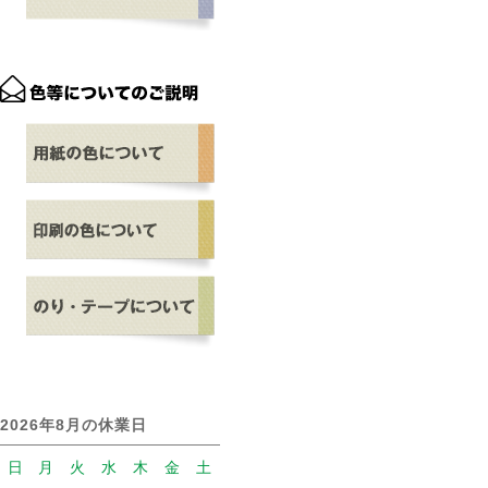
2026年8月の休業日
日
月
火
水
木
金
土