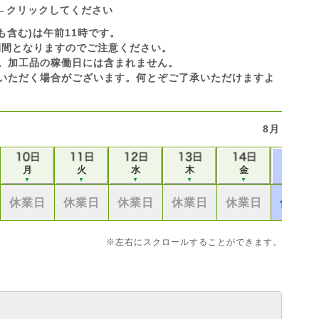
←クリックしてください
も含む)は午前11時です。
休業期間となりますのでご注意ください。
です。加工品の稼働日には含まれません。
いただく場合がございます。何とぞご了承いただけますよ
8月
月
火
水
木
金
土
▼
▼
▼
▼
▼
▼
休業日
休業日
休業日
休業日
休業日
休業日
※左右にスクロールすることができます。