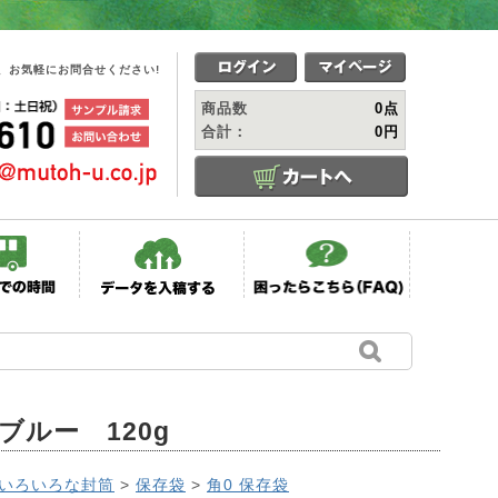
、お気軽にお問合せください!
商品数
0点
合計：
0円
ブルー 120g
いろいろな封筒
>
保存袋
>
角0 保存袋