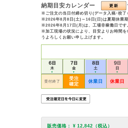
納期目安カレンダー
※ご注文の当日付締め切り(データ入稿･校了
※2026年8月8日(土)～16日(日)は夏期
※2026年8月17日(月)は、工場非稼働日
※加工現場の状況により、目安よりお時間を
うよろしくお願い申し上げます。
木
金
土
日
▼
▼
▼
▼
受注
休業日
休業日
受付終了
確定
販売価格：
¥ 12,842
（税込）