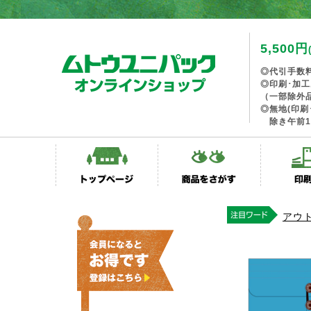
5,500円
◎代引手数
◎印刷･加
（一部除外
◎無地(印刷
除き午前1
アウ