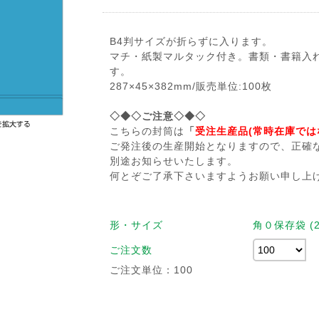
B4判サイズが折らずに入ります。
マチ・紙製マルタック付き。書類・書籍入
す。
287×45×382mm/販売単位:100枚
◇◆◇ご注意◇◆◇
こちらの封筒は
「
受注生産品(常時在庫では
ご発注後の生産開始となりますので、正確
別途お知らせいたします。
何とぞご了承下さいますようお願い申し上
形・サイズ
角０保存袋 (28
ご注文数
ご注文単位：100