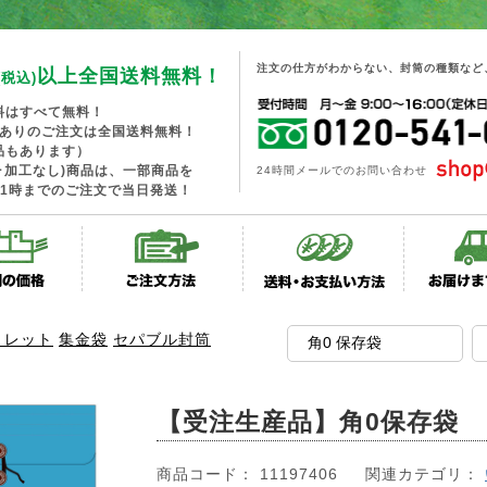
注文の仕方がわからない、封筒の種類など
以上全国送料無料！
(税込)
料はすべて無料！
工ありのご注文は全国送料無料！
品もあります）
･加工なし)商品は、一部商品を
24時間メールでのお問い合わせ
1時までのご注文で当日発送！
トレット
集金袋
セパブル封筒
【受注生産品】角0保存袋 
商品コード： 11197406
関連カテゴリ：