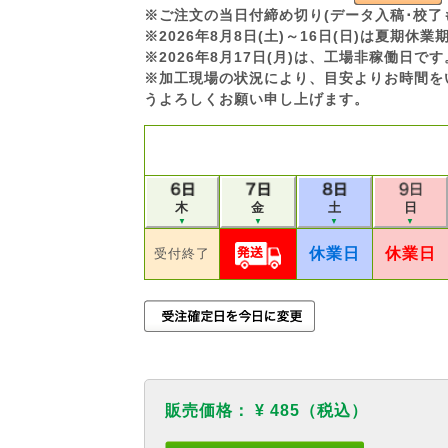
※ご注文の当日付締め切り(データ入稿･校了
※2026年8月8日(土)～16日(日)は夏期
※2026年8月17日(月)は、工場非稼働日
※加工現場の状況により、目安よりお時間を
うよろしくお願い申し上げます。
木
土
日
金
▼
▼
▼
▼
休業日
休業日
受付終了
販売価格：
¥ 485
（税込）