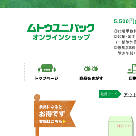
5,500円
◎代引手数
◎印刷･加
（一部除外
◎無地(印刷
除き午前1
アウ