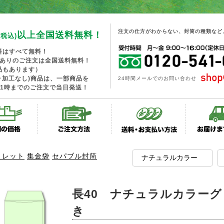
注文の仕方がわからない、封筒の種類など
以上全国送料無料！
(税込)
料はすべて無料！
工ありのご注文は全国送料無料！
品もあります）
･加工なし)商品は、一部商品を
24時間メールでのお問い合わせ
1時までのご注文で当日発送！
トレット
集金袋
セパブル封筒
長40 ナチュラルカラーグ
き