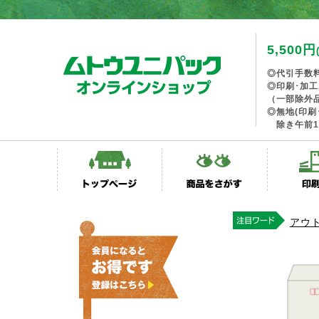
5,500円
◎代引手数
◎印刷･加
（一部除外
◎無地(印刷
除き午前1
アウ