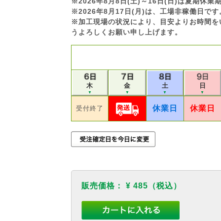
※2026年8月8日(土)～16日(日)は夏期
※2026年8月17日(月)は、工場非稼働日
※加工現場の状況により、目安よりお時間を
うよろしくお願い申し上げます。
木
土
日
金
▼
▼
▼
▼
休業日
休業日
受付終了
販売価格：
¥ 485
（税込）