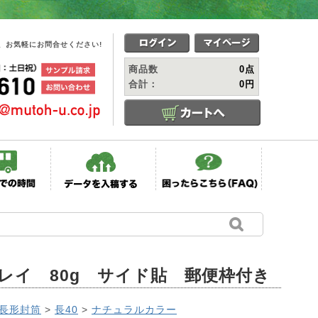
、お気軽にお問合せください!
商品数
0点
合計：
0円
レイ 80g サイド貼 郵便枠付き
長形封筒
>
長40
>
ナチュラルカラー