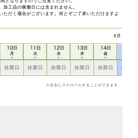
休業期間となりますのでご注意ください。
です。加工品の稼働日には含まれません。
いただく場合がございます。何とぞご了承いただけますよ
8月
月
火
水
木
金
土
▼
▼
▼
▼
▼
▼
休業日
休業日
休業日
休業日
休業日
休業日
※左右にスクロールすることができます。