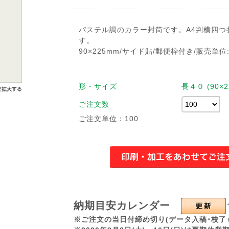
パステル調のカラー封筒です。A4判横四つ
す。
90×225mm/サイド貼/郵便枠付き/販売単位:
形・サイズ
長４０ (90×2
ご注文数
ご注文単位：100
納期目安カレンダー
※ご注文の当日付締め切り(データ入稿･校了