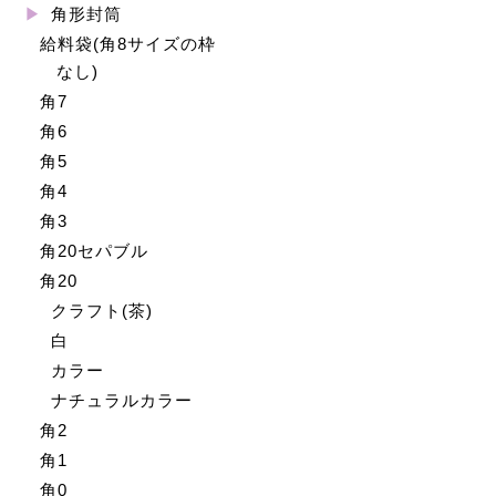
角形封筒
給料袋(角8サイズの枠
なし)
角7
角6
角5
角4
角3
角20セパブル
角20
クラフト(茶)
白
カラー
ナチュラルカラー
角2
角1
角0