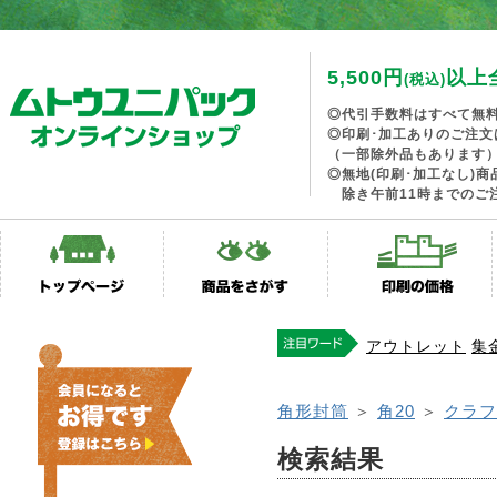
5,500円
以上
(税込)
◎代引手数料はすべて無
◎印刷･加工ありのご注文
（一部除外品もあります
◎無地(印刷･加工なし)
除き午前11時までのご
アウトレット
集
角形封筒
＞
角20
＞
クラフ
検索結果