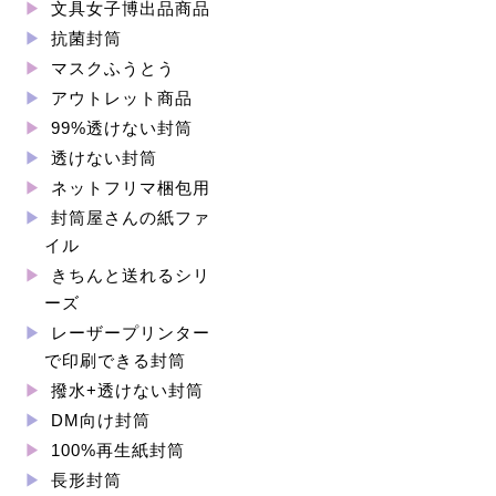
文具女子博出品商品
抗菌封筒
マスクふうとう
アウトレット商品
99%透けない封筒
透けない封筒
ネットフリマ梱包用
封筒屋さんの紙ファ
イル
きちんと送れるシリ
ーズ
レーザープリンター
で印刷できる封筒
撥水+透けない封筒
DM向け封筒
100%再生紙封筒
長形封筒