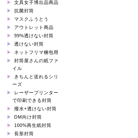
文具女子博出品商品
抗菌封筒
マスクふうとう
アウトレット商品
99%透けない封筒
透けない封筒
ネットフリマ梱包用
封筒屋さんの紙ファ
イル
きちんと送れるシリ
ーズ
レーザープリンター
で印刷できる封筒
撥水+透けない封筒
DM向け封筒
100%再生紙封筒
長形封筒