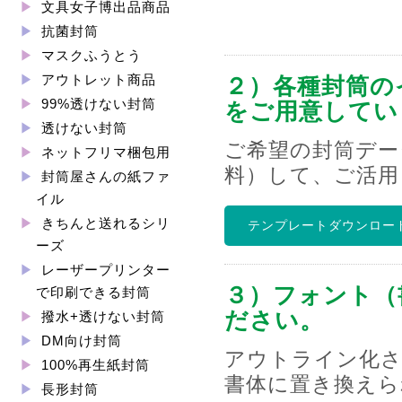
文具女子博出品商品
抗菌封筒
マスクふうとう
アウトレット商品
２）各種封筒の
99%透けない封筒
をご用意してい
透けない封筒
ご希望の封筒デー
ネットフリマ梱包用
料）して、ご活用
封筒屋さんの紙ファ
イル
きちんと送れるシリ
テンプレートダウンロー
ーズ
レーザープリンター
３）フォント（
で印刷できる封筒
ださい。
撥水+透けない封筒
DM向け封筒
アウトライン化さ
100%再生紙封筒
書体に置き換えら
長形封筒