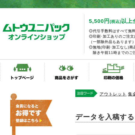
5,500円
以上
(税込)
◎代引手数料はすべて無
◎印刷･加工ありのご注文
（一部除外品もあります
◎無地(印刷･加工なし)
除き午前11時までのご
アウトレット
集
データを入稿する