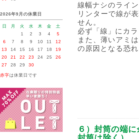
線幅ナシのライン
リンターで線が表
2026年9月の休業日
せん。
日
月
火
水
木
金
土
必ず「線」にカラ
1
2
3
4
5
また、薄いアミは
6
7
8
9
10
11
12
の原因となる恐れ
13
14
15
16
17
18
19
20
21
22
23
24
25
26
27
28
29
30
赤字
は休業日です
６）封筒の端に
封筒は除く）。