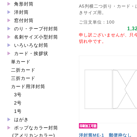
角形封筒
A5判横二つ折り・カード・
洋封筒
きサイズ用。
窓付封筒
ご注文単位：100
1,3
のり・テープ付封筒
申し訳ございませんが、只
名刺サイズ小型封筒
切れ中です。
いろいろな封筒
カード・挨拶状
単カード
二折カード
三折カード
カード用洋封筒
3号
2号
1号
はがき
ポップなカラー封筒
洋封筒ME-1 郵便枠なし
(アメリカンカラー)