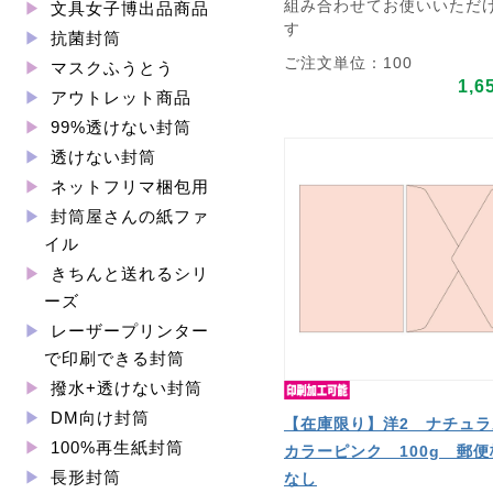
組み合わせてお使いいただ
文具女子博出品商品
す
抗菌封筒
ご注文単位：100
マスクふうとう
1,6
アウトレット商品
99%透けない封筒
透けない封筒
ネットフリマ梱包用
封筒屋さんの紙ファ
イル
きちんと送れるシリ
ーズ
レーザープリンター
で印刷できる封筒
撥水+透けない封筒
DM向け封筒
【在庫限り】洋2 ナチュラ
100%再生紙封筒
カラーピンク 100g 郵便
長形封筒
なし