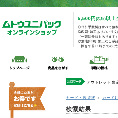
5,500円
以上
(税込)
◎代引手数料はすべて無
◎印刷･加工ありのご注文
（一部除外品もあります
◎無地(印刷･加工なし)
除き午前11時までのご
アウトレット
集
カード・挨拶状
＞
カード
検索結果