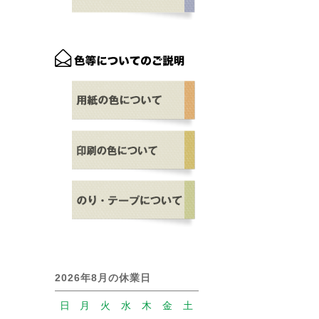
2026年8月の休業日
日
月
火
水
木
金
土