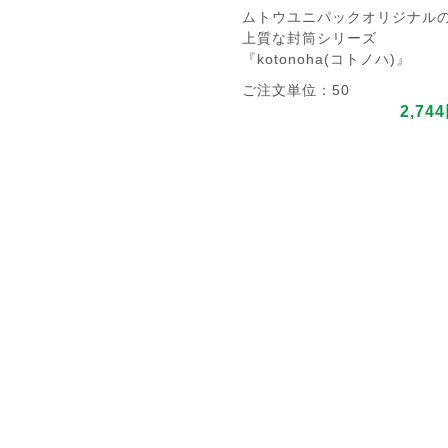
ムトウユニパックオリジナル
上質な封筒シリーズ
『kotonoha(コトノハ)』
ご注文単位：50
2,74