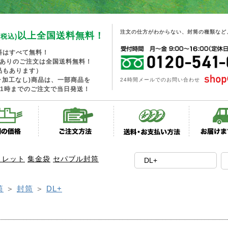
注文の仕方がわからない、封筒の種類など
以上全国送料無料！
(税込)
料はすべて無料！
工ありのご注文は全国送料無料！
品もあります）
･加工なし)商品は、一部商品を
24時間メールでのお問い合わせ
1時までのご注文で当日発送！
トレット
集金袋
セパブル封筒
筒
＞
封筒
＞
DL+