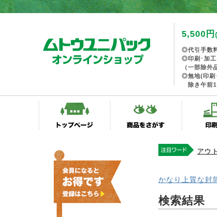
5,500円
◎代引手数
◎印刷･加
（一部除外
◎無地(印刷
除き午前1
アウ
かなり上質な封
検索結果