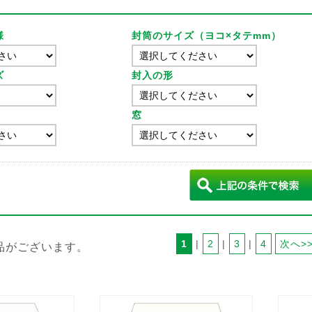
様
封筒のサイズ（ヨコ×タテmm）
ズ
封入の形
窓
1
 | 
2
 | 
3
 | 
4
次へ>
品がございます。