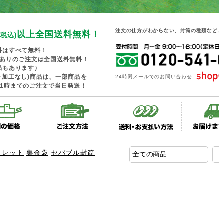
注文の仕方がわからない、封筒の種類など
以上全国送料無料！
(税込)
料はすべて無料！
工ありのご注文は全国送料無料！
品もあります）
･加工なし)商品は、一部商品を
24時間メールでのお問い合わせ
1時までのご注文で当日発送！
トレット
集金袋
セパブル封筒