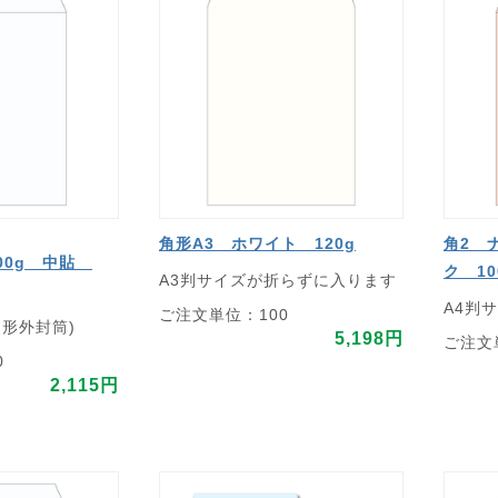
角形A3 ホワイト 120g
角2 
00g 中貼
ク 1
A3判サイズが折らずに入ります
A4判
ご注文単位：100
定形外封筒)
5,198円
ご注文
0
2,115円