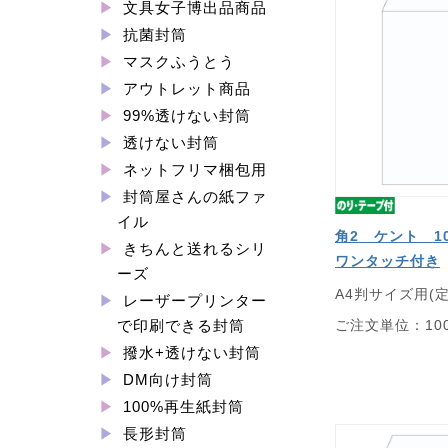
文具女子博出品商品
抗菌封筒
マスクふうとう
アウトレット商品
99%透けない封筒
透けない封筒
ネットフリマ梱包用
封筒屋さんの紙ファ
イル
角2 ケント 1
きちんと送れるシリ
ワンタッチ付き
ーズ
A4判サイズ用(
レーザープリンター
ご注文単位：10
で印刷できる封筒
撥水+透けない封筒
DM向け封筒
100%再生紙封筒
長形封筒