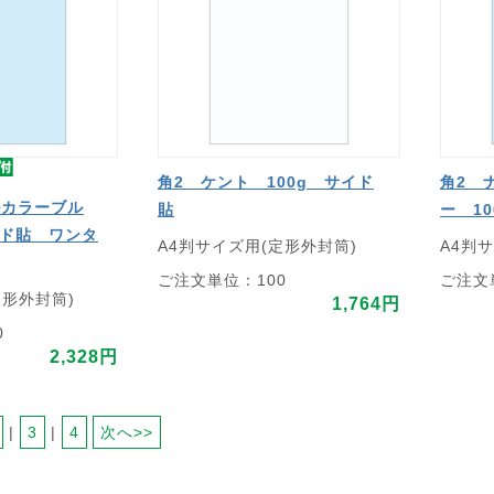
角2 ケント 100g サイド
角2 
ルカラーブル
貼
ー 1
イド貼 ワンタ
A4判サイズ用(定形外封筒)
A4判
ご注文単位：100
ご注文
定形外封筒)
1,764円
0
2,328円
 | 
3
 | 
4
次へ>>