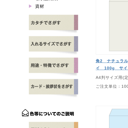
資材
角2 ナチュラ
イ 100g サ
A4判サイズ用(
ご注文単位：10