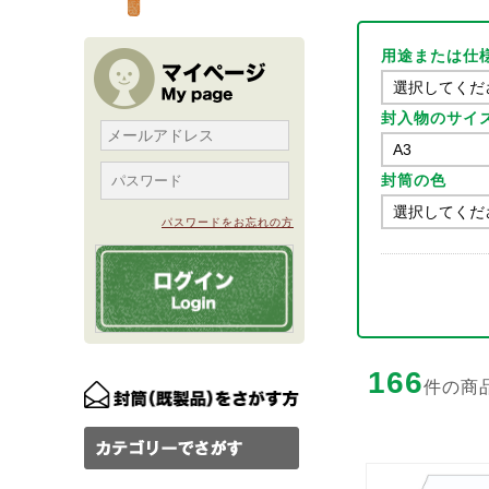
用途または仕
封入物のサイ
封筒の色
パスワードをお忘れの方
166
件の商