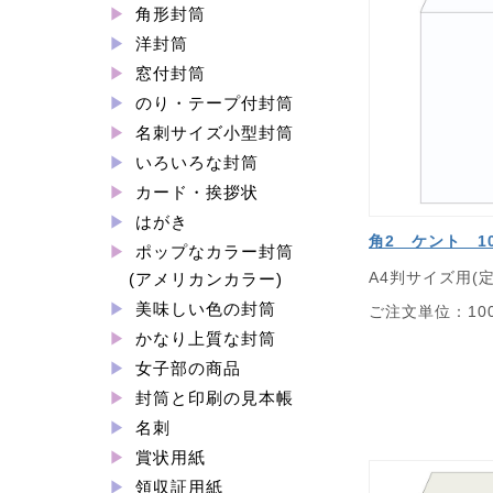
角形封筒
洋封筒
窓付封筒
のり・テープ付封筒
名刺サイズ小型封筒
いろいろな封筒
カード・挨拶状
はがき
角2 ケント 1
ポップなカラー封筒
A4判サイズ用(
(アメリカンカラー)
美味しい色の封筒
ご注文単位：10
かなり上質な封筒
女子部の商品
封筒と印刷の見本帳
名刺
賞状用紙
領収証用紙