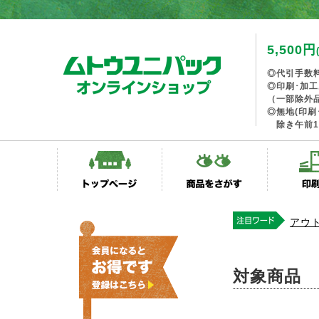
5,500円
◎代引手数
◎印刷･加
（一部除外
◎無地(印刷
除き午前1
アウ
対象商品