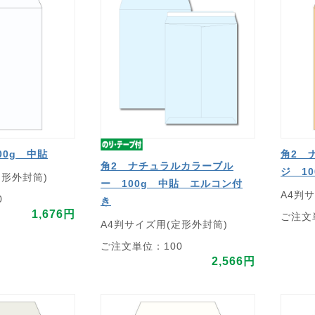
00g 中貼
角2 
角2 ナチュラルカラーブル
ジ 1
定形外封筒)
ー 100g 中貼 エルコン付
A4判
0
き
1,676円
ご注文
A4判サイズ用(定形外封筒)
ご注文単位：100
2,566円