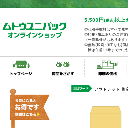
5,500円
以上
(税込)
◎代引手数料はすべて無
◎印刷･加工ありのご注文
（一部除外品もあります
◎無地(印刷･加工なし)
除き午前11時までのご
アウトレット
集