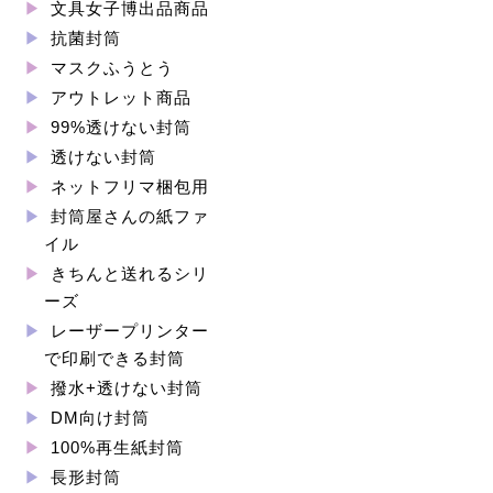
文具女子博出品商品
抗菌封筒
マスクふうとう
アウトレット商品
99%透けない封筒
透けない封筒
ネットフリマ梱包用
封筒屋さんの紙ファ
イル
きちんと送れるシリ
ーズ
レーザープリンター
で印刷できる封筒
撥水+透けない封筒
DM向け封筒
100%再生紙封筒
長形封筒