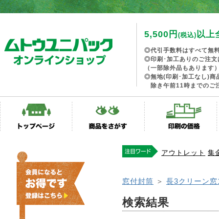
5,500円
以上
(税込)
◎代引手数料はすべて無
◎印刷･加工ありのご注文
（一部除外品もあります
◎無地(印刷･加工なし)
除き午前11時までのご
アウトレット
集
窓付封筒
＞
長3クリーン窓
検索結果