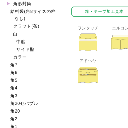
角形封筒
給料袋(角8サイズの枠
糊・テープ加工見本
なし)
クラフト(茶)
ワンタッチ
エルコ
白
中貼
サイド貼
カラー
アドヘヤ
角7
角6
角5
角4
角3
角20セパブル
角20
角2
角1