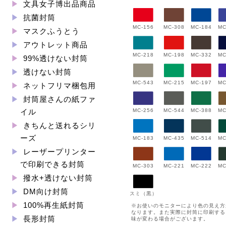
文具女子博出品商品
抗菌封筒
MC-156
MC-308
MC-184
MC
マスクふうとう
アウトレット商品
MC-198
MC-332
MC-218
MC
99%透けない封筒
透けない封筒
MC-543
MC-197
MC
MC-215
ネットフリマ梱包用
封筒屋さんの紙ファ
MC-544
MC-388
MC-256
MC
イル
きちんと送れるシリ
ーズ
MC-183
MC-435
MC-514
MC
レーザープリンター
で印刷できる封筒
MC-222
MC-303
MC-221
MC
撥水+透けない封筒
DM向け封筒
スミ（黒）
100%再生紙封筒
※お使いのモニターにより色の見え方
なります。また実際に封筒に印刷する
長形封筒
味が変わる場合がございます。