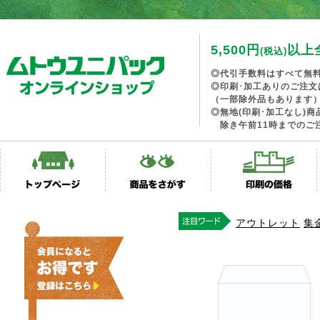
5,500円
以上
(税込)
◎代引手数料はすべて無
◎印刷･加工ありのご注文
（一部除外品もあります
◎無地(印刷･加工なし)
除き午前11時までのご
アウトレット
集