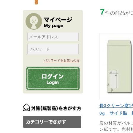
7
件の商品が
パスワードをお忘れの方
長3クリーン窓1
0g サイド貼
窓の材質がパルプ
ン紙です。窓材