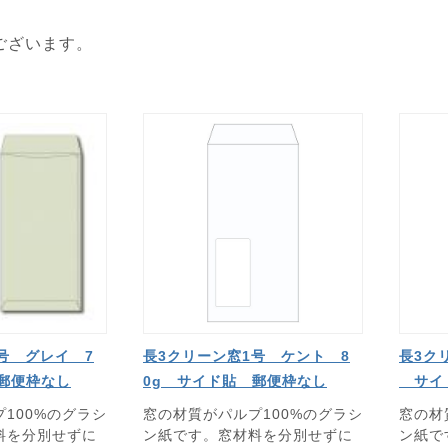
ございます。
号 グレイ 7
長3クリーン窓1号 ケント 8
長3ク
 郵便枠なし
0g サイド貼 郵便枠なし
サイ
100%のグラシ
窓の材質がパルプ100%のグラシ
窓の材
料を分別せずに
ン紙です。窓材料を分別せずに
ン紙で