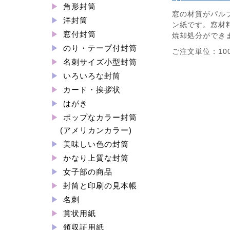
角形封筒
窓の材質がパルプ
洋封筒
ン紙です。窓材
窓付封筒
焼却処分ができ
のり・テープ付封筒
ご注文単位：10
名刺サイズ小型封筒
いろいろな封筒
カード・挨拶状
はがき
ポップなカラー封筒
(アメリカンカラー)
美味しい色の封筒
かなり上質な封筒
女子部の商品
封筒と印刷の見本帳
名刺
賞状用紙
領収証用紙