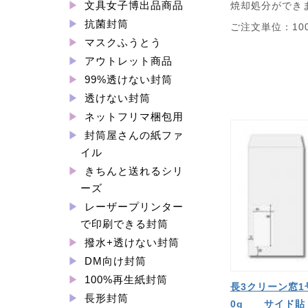
文具女子博出品商品
焼却処分ができ
抗菌封筒
ご注文単位：10
マスクふうとう
アウトレット商品
99%透けない封筒
透けない封筒
ネットフリマ梱包用
封筒屋さんの紙ファ
イル
きちんと送れるシリ
ーズ
レーザープリンター
で印刷できる封筒
撥水+透けない封筒
DM向け封筒
100%再生紙封筒
長3クリーン窓1
長形封筒
0g サイド貼