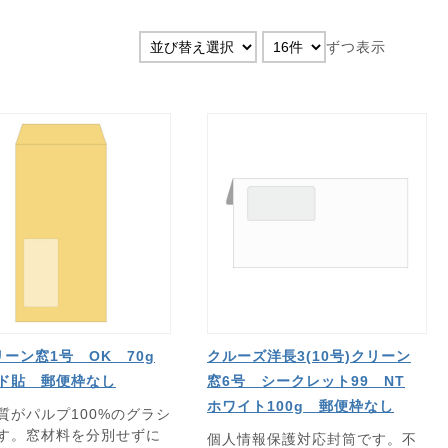
ずつ表示
リーン窓1号 OK 70g
クルーズ洋長3(10号)クリーン
ド貼 郵便枠なし
窓6号 シークレット99 NT
ホワイト100g 郵便枠なし
質がパルプ100%のグラシ
す。窓材料を分別せずに
個人情報保護対応封筒です。不