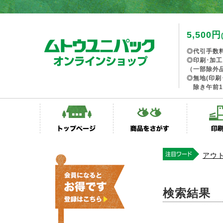
5,500円
◎代引手数
◎印刷･加
（一部除外
◎無地(印刷
除き午前1
アウ
検索結果