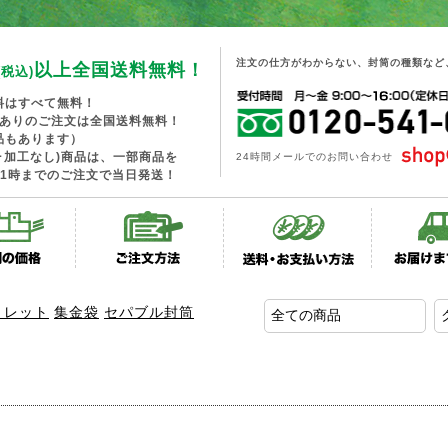
注文の仕方がわからない、封筒の種類など
以上全国送料無料！
(税込)
料はすべて無料！
工ありのご注文は全国送料無料！
品もあります）
･加工なし)商品は、一部商品を
24時間メールでのお問い合わせ
1時までのご注文で当日発送！
トレット
集金袋
セパブル封筒