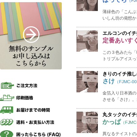
（FJ
薄緑色の「こんぶ
いしん坊の発想か
エルコンのイチ
定番あいす
この３色みたら「
トリプルアイスっ
きりのイチ推し
さけ
（FJMC-0
金箔入り日本酒の
させる「さけ」。
丸タックのイチ
かっぱ
（FJMC
異なるテイストの