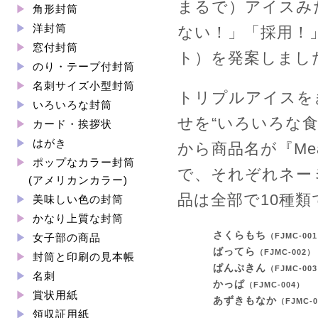
まるで）アイスみ
角形封筒
洋封筒
ない！」「採用！
窓付封筒
ト）を発案しまし
のり・テープ付封筒
名刺サイズ小型封筒
トリプルアイスを
いろいろな封筒
せを“いろいろな
カード・挨拶状
はがき
から商品名が『Mea
ポップなカラー封筒
で、それぞれネー
(アメリカンカラー)
品は全部で10種
美味しい色の封筒
かなり上質な封筒
さくらもち
（FJMC-00
女子部の商品
ばってら
（FJMC-002）
封筒と印刷の見本帳
ぱんぷきん
（FJMC-00
名刺
かっぱ
（FJMC-004）
賞状用紙
あずきもなか
（FJMC-
領収証用紙