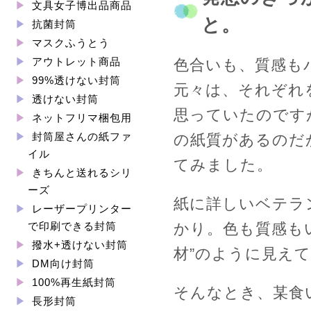
文具女子博出品商品
と。
抗菌封筒
マスクふうとう
アウトレット商品
色合いも、質感も
99%透けない封筒
元々は、それぞれ
透けない封筒
思っていたのです
ネットフリマ梱包用
封筒屋さんの紙ファ
の紙質があるのだ
イル
てみました。
きちんと送れるシリ
ーズ
紙に詳しいベテラ
レーザープリンター
かり。色も質感も
で印刷できる封筒
撥水+透けない封筒
材”のように見え
DM向け封筒
100%再生紙封筒
そんなとき、某食
長形封筒