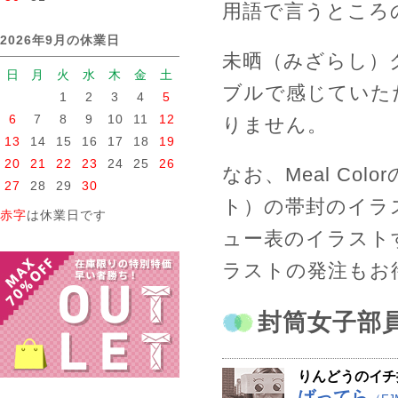
用語で言うところの
2026年9月の休業日
未晒（みざらし）
日
月
火
水
木
金
土
ブルで感じていた
1
2
3
4
5
6
7
8
9
10
11
12
りません。
13
14
15
16
17
18
19
20
21
22
23
24
25
26
なお、Meal Co
27
28
29
30
ト）の帯封のイラ
赤字
は休業日です
ュー表のイラスト
ラストの発注もお
封筒女子部
りんどうのイチ
ばってら