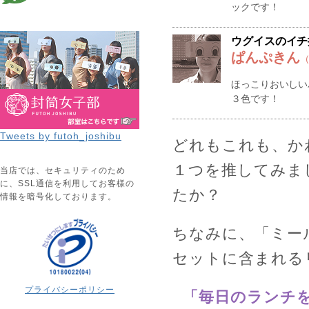
ックです！
ウグイスのイチ
ぱんぷきん
（
ほっこりおいしい
３色です！
Tweets by futoh_joshibu
どれもこれも、か
１つを推してみま
当店では、セキュリティのため
に、SSL通信を利用してお客様の
たか？
情報を暗号化しております。
ちなみに、「ミー
セットに含まれる
プライバシーポリシー
「毎日のランチ