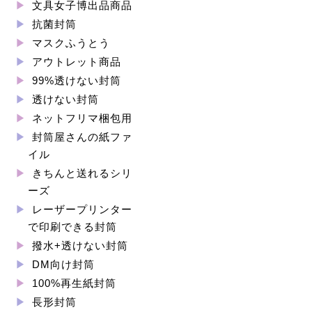
文具女子博出品商品
抗菌封筒
マスクふうとう
アウトレット商品
99%透けない封筒
透けない封筒
ネットフリマ梱包用
封筒屋さんの紙ファ
イル
きちんと送れるシリ
ーズ
レーザープリンター
で印刷できる封筒
撥水+透けない封筒
DM向け封筒
100%再生紙封筒
長形封筒