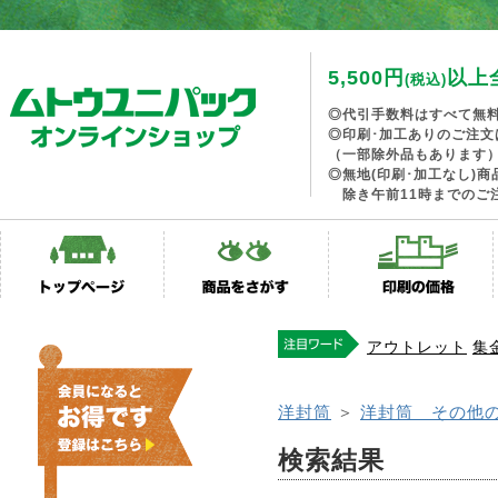
5,500円
以上
(税込)
◎代引手数料はすべて無
◎印刷･加工ありのご注文
（一部除外品もあります
◎無地(印刷･加工なし)
除き午前11時までのご
アウトレット
集
洋封筒
＞
洋封筒 その他
検索結果