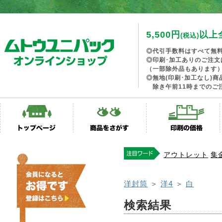
5,500円
以上
(税込)
◎代引手数料はすべて無
◎印刷･加工ありのご注文
（一部除外品もあります
◎無地(印刷･加工なし)
除き午前11時までのご
アウトレット
集
洋封筒
＞
洋4
＞
白
検索結果