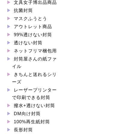
文具女子博出品商品
抗菌封筒
マスクふうとう
アウトレット商品
99%透けない封筒
透けない封筒
ネットフリマ梱包用
封筒屋さんの紙ファ
イル
きちんと送れるシリ
ーズ
レーザープリンター
で印刷できる封筒
撥水+透けない封筒
DM向け封筒
100%再生紙封筒
長形封筒