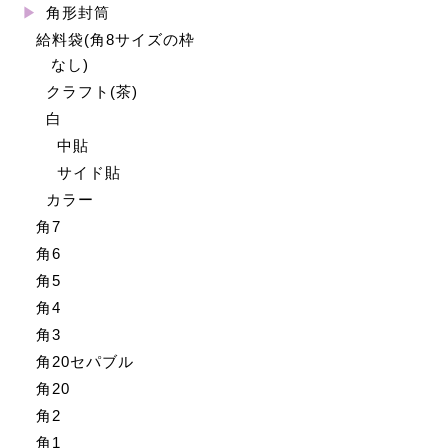
角形封筒
給料袋(角8サイズの枠
なし)
クラフト(茶)
白
中貼
サイド貼
カラー
角7
角6
角5
角4
角3
角20セパブル
角20
角2
角1