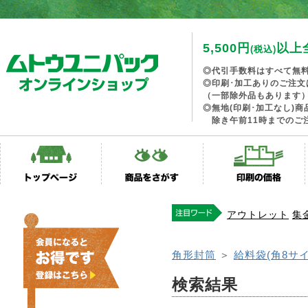
5,500円
以上
(税込)
◎代引手数料はすべて無
◎印刷･加工ありのご注文
（一部除外品もあります
◎無地(印刷･加工なし)
除き午前11時までのご
アウトレット
集
角形封筒
＞
給料袋(角8サ
検索結果