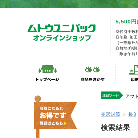
5,500円
◎代引手数
◎印刷･加
（一部除外
◎無地(印刷
除き午前1
アウ
長形封筒
＞
長3
検索結果