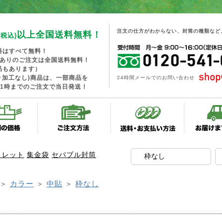
注文の仕方がわからない、封筒の種類など
以上全国送料無料！
(税込)
料はすべて無料！
工ありのご注文は全国送料無料！
品もあります）
･加工なし)商品は、一部商品を
24時間メールでのお問い合わせ
1時までのご注文で当日発送！
トレット
集金袋
セパブル封筒
＞
カラー
＞
中貼
＞
枠なし