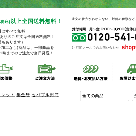
注文の仕方がわからない、封筒の種類など
以上全国送料無料！
(税込)
料はすべて無料！
工ありのご注文は全国送料無料！
品もあります）
･加工なし)商品は、一部商品を
24時間メールでのお問い合わせ
1時までのご注文で当日発送！
トレット
集金袋
セパブル封筒