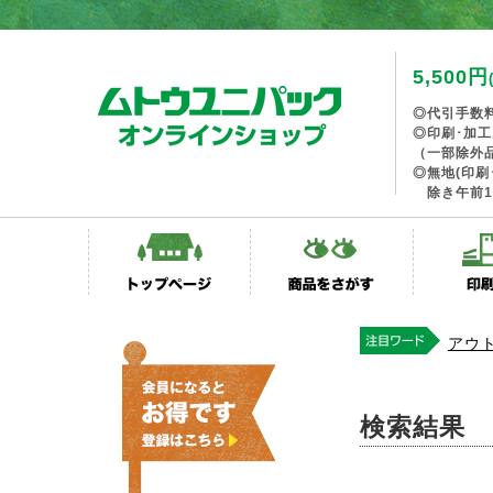
5,500円
◎代引手数
◎印刷･加
（一部除外
◎無地(印刷
除き午前1
アウ
検索結果