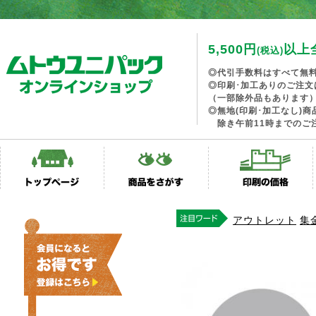
5,500円
以上
(税込)
◎代引手数料はすべて無
◎印刷･加工ありのご注文
（一部除外品もあります
◎無地(印刷･加工なし)
除き午前11時までのご
アウトレット
集