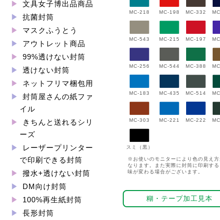
文具女子博出品商品
MC-198
MC-332
MC-218
MC
抗菌封筒
マスクふうとう
MC-543
MC-197
MC
MC-215
アウトレット商品
99%透けない封筒
MC-544
MC-388
MC-256
MC
透けない封筒
ネットフリマ梱包用
MC-183
MC-435
MC-514
MC
封筒屋さんの紙ファ
イル
MC-222
MC-303
MC-221
MC
きちんと送れるシリ
ーズ
レーザープリンター
スミ（黒）
で印刷できる封筒
※お使いのモニターにより色の見え方
なります。また実際に封筒に印刷する
味が変わる場合がございます。
撥水+透けない封筒
DM向け封筒
糊・テープ加工見本
100%再生紙封筒
長形封筒